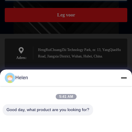
Leg voor
HengRuiChuangZhi Technology Park, nr. 13, YangQiaoHu
Road, Jiangxia District, Wuhan, Hubei, China.
Adres:
Helen
sales@perfectlaser.net
E-mail
5:41 AM
Good day, what product are you looking for?
0086-27-8679-1986
Telefoon