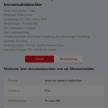
lasermetaalsnijmachine
Plaats van herkomst: China
Merknaam: Perfect Laser
Certificering: CE / FDA / SGS / TUV
Modelnummer: Pe-robot-300
Min. bestelaantal: 1 eenheid
Prijs: onderhandelbaar
Verpakking Details: Sea-Worthy Verpakking of Luchtwaardige Verpakking
Levertijd: 4-6 weken
Betalingscondities: T/T, L/C, PayPal, Western Union
Levering vermogen: 300 eenheden per maand
Detail
Beschrijving
Markeren:
laser metaalsnijmachine voor sal
,
fiberlasersnijder
1Functie:
lassen om metaal te snijden/laser
2Aantal as:
6 As
3Modelnummer:
Pe-robot-300