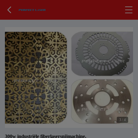
3
/
4
300w industriële fiberlasersnijmachine,