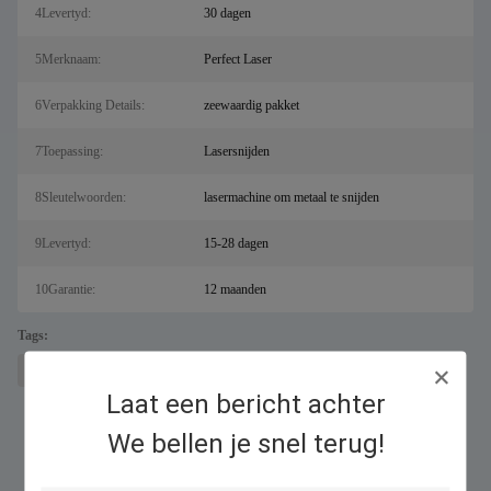
4Levertyd:
30 dagen
5Merknaam:
Perfect Laser
6Verpakking Details:
zeewaardig pakket
7Toepassing:
Lasersnijden
8Sleutelwoorden:
lasermachine om metaal te snijden
9Levertyd:
15-28 dagen
10Garantie:
12 maanden
Tags:
lasermetalen snijmachine voor sal
Fiber lasersnijder
Laat een bericht achter
We bellen je snel terug!
Gelijkaardige Producten