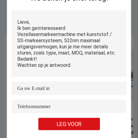
Gelijkaardige Producten
1070nm 1000W 1500W Handheld
Automatische geauto
LEG VOOR
Laser Welding Machine voor het lassen
industriële snijmach
van roestvrij staal Aluminium legering
ondergoed BH T-shirt