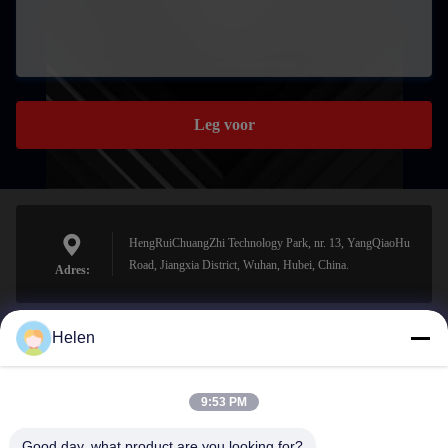
Leg voor
HengRuiChuangZhi Technology Park, nr. 13, YangQiaoHu
Road, Jiangxia District, Wuhan, Hubei, China.
Adres:
Helen
sales@perfectlaser.net
E-mail
9:53 PM
Good day, what product are you looking for?