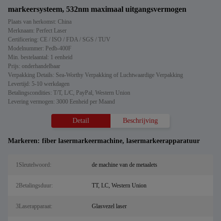
markeersysteem, 532nm maximaal uitgangsvermogen
Plaats van herkomst: China
Merknaam: Perfect Laser
Certificering: CE / ISO / FDA / SGS / TUV
Modelnummer: Pedb-400F
Min. bestelaantal: 1 eenheid
Prijs: onderhandelbaar
Verpakking Details: Sea-Worthy Verpakking of Luchtwaardige Verpakking
Levertijd: 5-10 werkdagen
Betalingscondities: T/T, L/C, PayPal, Western Union
Levering vermogen: 3000 Eenheid per Maand
Detail
Beschrijving
Markeren:
fiber lasermarkeermachine
,
lasermarkeerapparatuur
1Sleutelwoord:
de machine van de metaalets
2Betalingsduur:
TT, LC, Western Union
3Laserapparaat:
Glasvezel laser