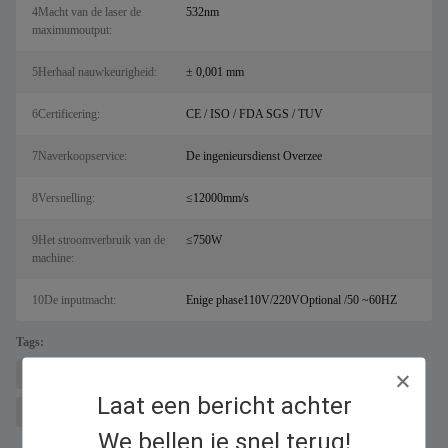
4Macht van de laser de
532nm
maximumoutput:
5Herhaal nauwkeurigheid:
± 0,001 mm
6Certificering:
CE / ISO / FDA SGS / TUV
7Naverkoopservice:
De ingenieursdienst Overzee
8Versnelling:
≤12000mm/s
9Het stroomverbruik van de
≤750W
machine:
10De inputmacht:
Enige phase110V/220VOptional /50 ~60HZ
Tags:
lasermetalen snijmachine voor sal
Fiber lasersnijder
Laat een bericht achter
fiber lasermarkeermachine
We bellen je snel terug!