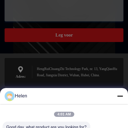
Leg voor
HengRuiChuangZhi Technology Park, nr. 13, YangQiaoHu
Road, Jiangxia District, Wuhan, Hubei, China.
Adres:
Helen
sales@perfectlaser.net
E-mail
4:01 AM
Good day, what product are you looking for?