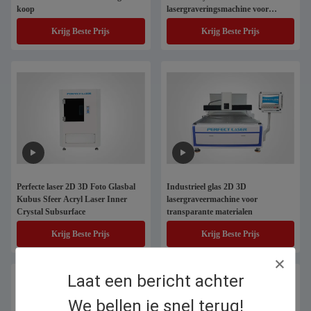
koop
lasergraveringsmachine voor
aangepaste afbeeldingen
Krijg Beste Prijs
Krijg Beste Prijs
Perfecte laser 2D 3D Foto Glasbal
Industrieel glas 2D 3D
Kubus Sfeer Acryl Laser Inner
lasergraveermachine voor
Crystal Subsurface
transparante materialen
Krijg Beste Prijs
Krijg Beste Prijs
Laat een bericht achter
We bellen je snel terug!