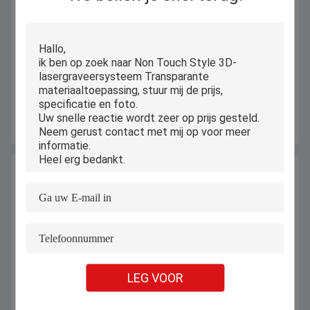
Compacte 3D-
High Precision 3D UV Laser
kristalgraveringsmachine voor
Gravure Machine 3D Crystal Laser
aangepaste kristalcadeaus
Engraving Machine voor Crystal
Glass Interne Gravure
Krijg Beste Prijs
Krijg Beste Prijs
LEG VOOR
5W Draagbare Desktop 2D 3D
5 W Kleine Desktop 5W UV
Kristal UV Laser Subsurface
Lasermarkering Graveermachine
Graveermachine
Voor Kristalglas Acryl