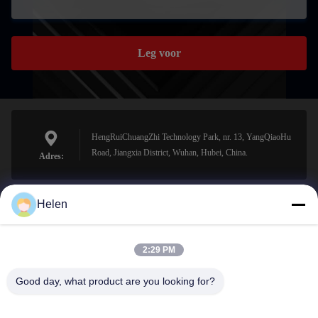
Leg voor
HengRuiChuangZhi Technology Park, nr. 13, YangQiaoHu
Road, Jiangxia District, Wuhan, Hubei, China.
Adres:
Helen
sales@perfectlaser.net
E-mail
2:29 PM
Good day, what product are you looking for?
0086-27-8679-1986