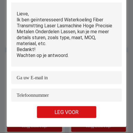
100W lasersoldeermachine voor
Goud Zilver Gevuld Sieraden Auto
sieraden ketting armband
Puntlassen Machine 100w 150w
waterkoeling
Met Sieraden Microscoop
Krijg Beste Prijs
Krijg Beste Prijs
150w Juwelen zilver koper roestvrij
Advertentiebrief
LEG VOOR
staal aluminium gegalvaniseerde
Lasersweismachine-apparatuur
plaat goud laser soldering spot
9KW 0,5-40Hz Voor Led-lichte
lasmachine
tekens
Krijg Beste Prijs
Krijg Beste Prijs