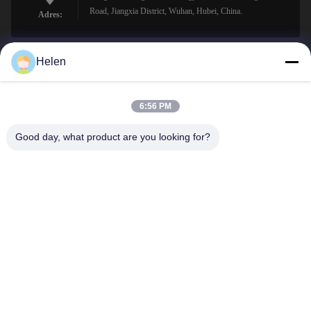
Road, Jiangxia District, Wuhan, Hubei, China.
Adres:
Helen
sales@perfectlaser.net
E-mail
6:56 PM
Good day, what product are you looking for?
0086-27-8679-1986
Telefoon
Perfect Laser (Wuhan) Co.,Ltd.