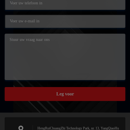
Leg voor
HengRuiChuangZhi Technology Park, nr. 13, YangQiaoHu