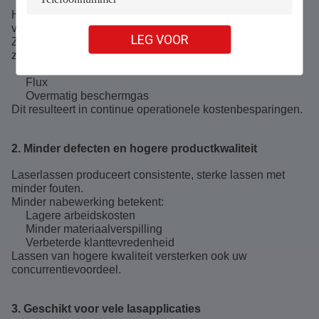
Handheld laserlassers verbruiken minder energie in
vergelijking met veel conventionele lasprocessen.
LEG VOOR
Ze verminderen ook de behoefte aan verbruiksartikelen
zoals:
Lasstaven
Flux
Overmatig beschermgas
Dit resulteert in continue operationele kostenbesparingen.
2. Minder defecten en hogere productkwaliteit
Laserlassen produceert consistente, sterke lassen met
minder fouten.
Minder nabewerking betekent:
Lagere arbeidskosten
Minder materiaalverspilling
Verbeterde klanttevredenheid
Lassen van hogere kwaliteit versterken ook uw
concurrentievoordeel.
3. Geschikt voor vele lasapplicaties