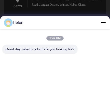
Road, Jiangxia District, Wuhan, Hubei, China.
Adres:
Helen
sales@perfectlaser.net
E-mail
1:47 PM
Good day, what product are you looking for?
0086-27-8679-1986
Telefoon
Perfect Laser (Wuhan) Co.,Ltd.