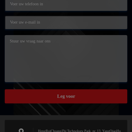
Leg voor
HengRuiChuangZhi Technology Park, nr. 13, YangQiaoHu