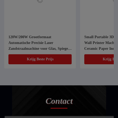
120W/200W Grootformaat
Small Portable 3D U
Automatische Precisie Laser
Wall Printer Machin
Zandstraalmachine voor Glas, Spiegel,
Ceramic Paper Indo
Verfverwijdering, Zandstralen en
Advertising
Krijg Beste Prijs
Krijg Bes
Boren
Contact