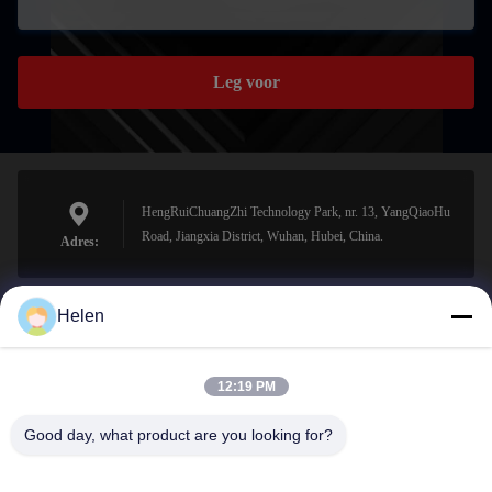
Leg voor
HengRuiChuangZhi Technology Park, nr. 13, YangQiaoHu
Road, Jiangxia District, Wuhan, Hubei, China.
Adres:
Helen
sales@perfectlaser.net
E-mail
12:19 PM
Good day, what product are you looking for?
0086-27-8679-1986