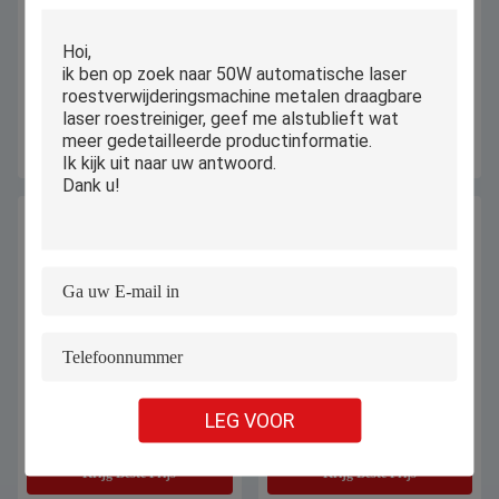
Handbediende kleine metalen
Hoog nauwkeurige CO2-
roestvrijstalen auto framenummer
lasersnijmachine voor platte
motornummer groot werkstuk dot
bedden
pin markeermachine
Krijg Beste Prijs
Krijg Beste Prijs
Industriële kleine CNC-glasplaat
2kw Fiber Laser Snijmachine
LEG VOOR
snijmachine 300 mm × 300 mm
90m/Min Ronde Vierkante Buis
voor gebogen glas
Zuurstof stikstof
Krijg Beste Prijs
Krijg Beste Prijs