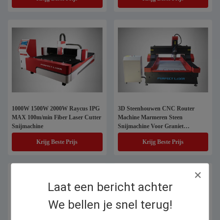
1000W 1500W 2000W Raycus IPG
3D Steenhouwen CNC Router
MAX 100m/min Fiber Laser Cutter
Machine Marmeren Steen
Snijmachine
Snijmachine Voor Graniet
Graveren
Krijg Beste Prijs
Krijg Beste Prijs
Laat een bericht achter
We bellen je snel terug!