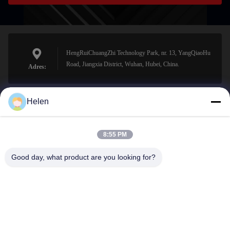
HengRuiChuangZhi Technology Park, nr. 13, YangQiaoHu
Road, Jiangxia District, Wuhan, Hubei, China.
Adres:
Helen
sales@perfectlaser.net
E-mail
8:55 PM
Good day, what product are you looking for?
0086-27-8679-1986
Telefoon