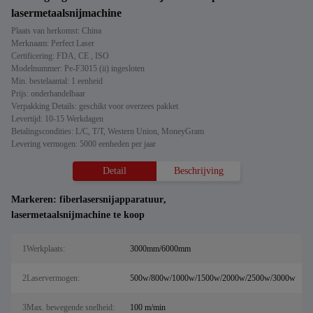
lasermetaalsnijmachine
Plaats van herkomst: China
Merknaam: Perfect Laser
Certificering: FDA, CE , ISO
Modelnummer: Pe-F3015 (ii) ingesloten
Min. bestelaantal: 1 eenheid
Prijs: onderhandelbaar
Verpakking Details: geschikt voor overzees pakket
Levertijd: 10-15 Werkdagen
Betalingscondities: L/C, T/T, Western Union, MoneyGram
Levering vermogen: 5000 eenheden per jaar
Detail
Beschrijving
Markeren:
fiberlasersnijapparatuur
,
lasermetaalsnijmachine te koop
1Werkplaats:
3000mm/6000mm
2Laservermogen:
500w/800w/1000w/1500w/2000w/2500w/3000w
3Max. bewegende snelheid:
100 m/min