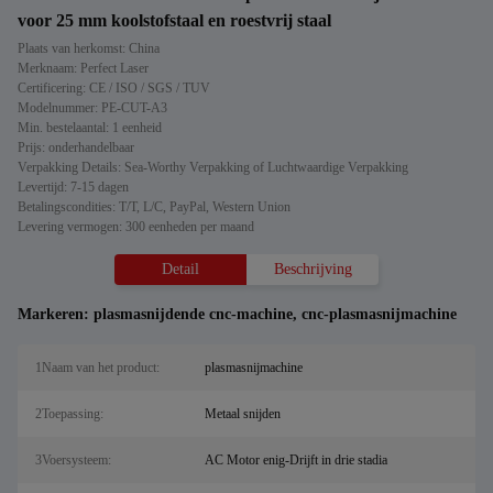
voor 25 mm koolstofstaal en roestvrij staal
Plaats van herkomst: China
Merknaam: Perfect Laser
Certificering: CE / ISO / SGS / TUV
Modelnummer: PE-CUT-A3
Min. bestelaantal: 1 eenheid
Prijs: onderhandelbaar
Verpakking Details: Sea-Worthy Verpakking of Luchtwaardige Verpakking
Levertijd: 7-15 dagen
Betalingscondities: T/T, L/C, PayPal, Western Union
Levering vermogen: 300 eenheden per maand
Detail
Beschrijving
Markeren:
plasmasnijdende cnc-machine
,
cnc-plasmasnijmachine
1Naam van het product:
plasmasnijmachine
2Toepassing:
Metaal snijden
3Voersysteem:
AC Motor enig-Drijft in drie stadia