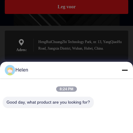
Leg voor
HengRuiChuangZhi Technology Park, nr. 13, YangQiaoHu
Road, Jiangxia District, Wuhan, Hubei, China.
Adres:
Helen
sales@perfectlaser.net
E-mail
8:24 PM
Good day, what product are you looking for?
0086-27-8679-1986
Telefoon