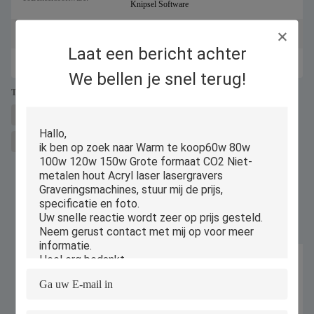
Knipsel Software
11Levertyd:
15-28 dagen
Laat een bericht achter
12Garantie:
12 maanden
We bellen je snel terug!
Tags:
lasermetalen snijmachine voor sal
Fiber lasersnijder
MDF lederen Co2-lasersnijder
Gelijkaardige Producten