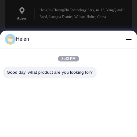
HengRuiChuangZhi Technology Park, nr. 13, YangQiaoHu
Road, Jiangxia District, Wuhan, Hubei, China.
Adres:
Helen
sales@perfectlaser.net
E-mail
3:42 PM
Good day, what product are you looking for?
0086-27-8679-1986
Telefoon
Perfect Laser (Wuhan) Co.,Ltd.