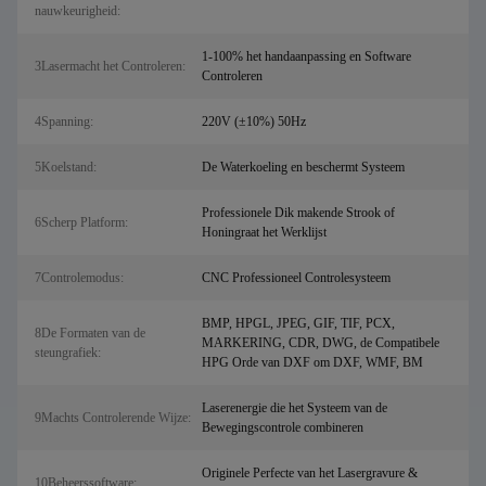
nauwkeurigheid:
1-100% het handaanpassing en Software
3Lasermacht het Controleren:
Controleren
4Spanning:
220V (±10%) 50Hz
5Koelstand:
De Waterkoeling en beschermt Systeem
Professionele Dik makende Strook of
6Scherp Platform:
Honingraat het Werklijst
7Controlemodus:
CNC Professioneel Controlesysteem
BMP, HPGL, JPEG, GIF, TIF, PCX,
8De Formaten van de
MARKERING, CDR, DWG, de Compatibele
steungrafiek:
HPG Orde van DXF om DXF, WMF, BM
Laserenergie die het Systeem van de
9Machts Controlerende Wijze:
Bewegingscontrole combineren
Originele Perfecte van het Lasergravure &
10Beheerssoftware: