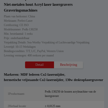
Niet-metalen hout Acryl laser lasergravers
Graveringsmachines
Plaats van herkomst: China
Merknaam: Perfect Laser
Certificering: CE ISO
Modelnummer: Pedk-130250
Min. bestelaantal: 1 reeks
Prijs: onderhandelbaar
Verpakking Details: Sea-Worthy Verpakking of Luchtwaardige Verpakking
Levertijd: 10-15 Werkdagen
Betalingscondities: T/T, L/C, PayPal, Western Union
Levering vermogen: 400 reeksen per maand
Detail
Beschrijving
Markeren:
MDF lederen Co2-lasersnijder
,
hermetische vrijstaande Co2-lasersnijder
,
130w desktoplasergraveur
Pedk-130250 de houten acrylmachine van de
1Productnaam:
lasergravure
2Herhaal locatie
± 0,0125 mm