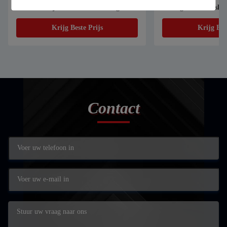
van roestvrij staal Aluminium legering
ondergoed BH T-shirt
gegalvaniseerd plaat
textiel kledingstuk p
Krijg Beste Prijs
Krijg Bes
snijmachine
Contact