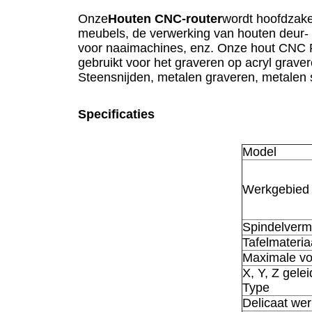
Onze
Houten CNC-router
wordt hoofdzake
meubels, de verwerking van houten deur- 
voor naaimachines, enz. Onze hout CNC Ro
gebruikt voor het graveren op acryl grave
Steensnijden, metalen graveren, metalen s
Specificaties
Model
Werkgebied 
Spindelver
Tafelmateria
Maximale vo
X, Y, Z gelei
Type
Delicaat we