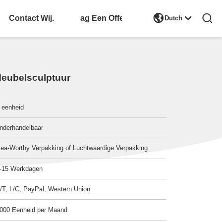

Contact Wij.
Vraag Een Offerte
Dutch
Meubelsculptuur
 eenheid
nderhandelbaar
ea-Worthy Verpakking of Luchtwaardige Verpakking
-15 Werkdagen
/T, L/C, PayPal, Western Union
000 Eenheid per Maand