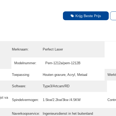
Krijg Beste Prijs
Merknaam:
Perfect Laser
Modelnummer:
Pem-1212a/pem-1212B
Toepassing:
Houten gravure, Acryl, Metaal
Werk
Software:
Type3/Artcam/RD
jst va
Spindelvermogen:
1.5kw/2.2kw/3kw /4.5KW
Contr
Naverkoopservice:
Ingenieursdienst in het buitenland