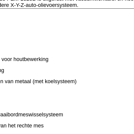
ere X-Y-Z-auto-olievoersysteem.
f voor houtbewerking
ng
jden van metaal (met koelsysteem)
draaibordmeswisselsysteem
van het rechte mes