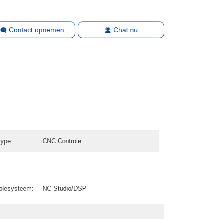
Contact opnemen
Chat nu
type:
CNC Controle
olesysteem:
NC Studio/DSP