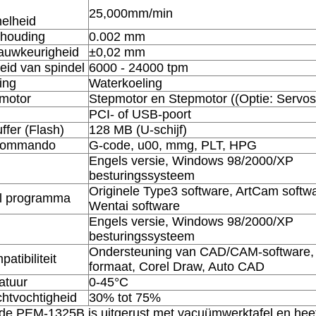
25,000mm/min
nelheid
rhouding
0.002 mm
auwkeurigheid
±0,02 mm
eid van spindel
6000 - 24000 tpm
ing
Waterkoeling
smotor
Stepmotor en Stepmotor ((Optie: Servo
PCI- of USB-poort
fer (Flash)
128 MB (U-schijf)
commando
G-code, u00, mmg, PLT, HPG
Engels versie, Windows 98/2000/XP
besturingssysteem
Originele Type3 software, ArtCam softwa
l programma
Wentai software
Engels versie, Windows 98/2000/XP
besturingssysteem
Ondersteuning van CAD/CAM-software,
atibiliteit
formaat, Corel Draw, Auto CAD
atuur
0-45°C
chtvochtigheid
30% tot 75%
de PEM-1325B is uitgerust met vacuümwerktafel en hee