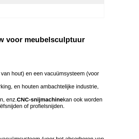
w voor meubelsculptuur
en van hout) en een vacuümsysteem (voor
ing, en houten ambachtelijke industrie,
n, enz.
CNC-snijmachine
kan ook worden
fsnijden of profielsnijden.
en vacuümsysteem (voor het absorberen van