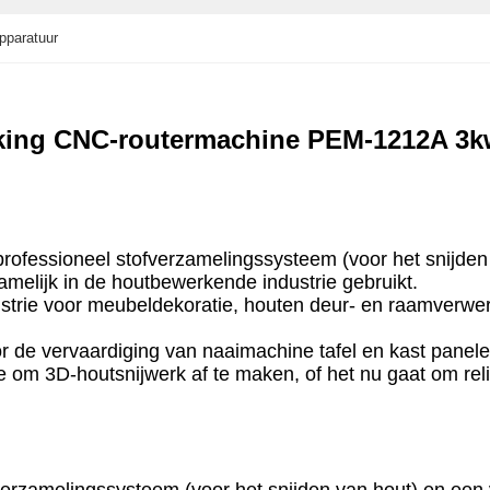
apparatuur
king CNC-routermachine PEM-1212A 3k
professioneel stofverzamelingssysteem (voor het snijd
melijk in de houtbewerkende industrie gebruikt.
strie voor meubeldekoratie, houten deur- en raamverwerk
r de vervaardiging van naaimachine tafel en kast panele
 om 3D-houtsnijwerk af te maken, of het nu gaat om relië
fverzamelingssysteem (voor het snijden van hout) en e