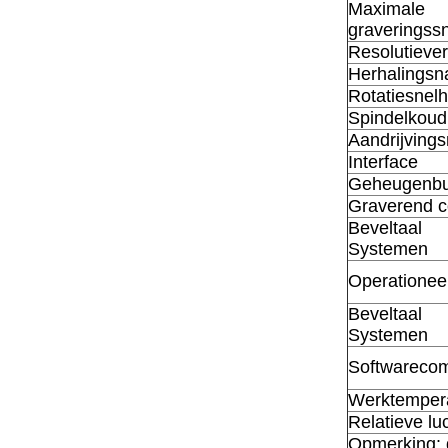
Maximale
graveringss
Resolutieve
Herhalingsn
Rotatiesnelh
Spindelkoud
Aandrijving
Interface
Geheugenbuf
Graverend 
Beveltaal
Systemen
Operationee
Beveltaal
Systemen
Softwarecomp
Werktemper
Relatieve lu
Opmerking: 