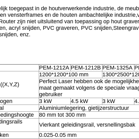
lijk toegepast in de houtverwerkende industrie, de meube
en vensterframes en de houten ambachtelijke industrie,v
uter zijn niet uitsluitend van toepassing op hout grave
ren, acryl snijden, PVC graveren, PVC snijden,Steengrav
nijden, enz.
PEM-1212A
PEM-1212B
PEM-1325A
P
1200*1200*100 mm
1300*2500*1
Perfect Laser hebben ook de mogelijkh
((X,Y,Z)
maat gemaakt volgens de speciale vraa
gebruiker
mogen
3 kW
4.5 kW
3 kW
4
al
Aluminiumlegering, gietijzerstructuur
edingshoogte
80 mm tot 300 mm
dingsrails
Vierkant geleidingsrail, versnellingsbak
rken
0.025-0.05 mm