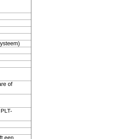
systeem)
re of
 PLT-
ft een