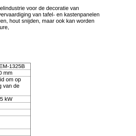
lindustrie voor de decoratie van
ervaardiging van tafel- en kastenpanelen
ren, hout snijden, maar ook kan worden
ure,
EM-1325B
20 mm
eid om op
g van de
.5 kW