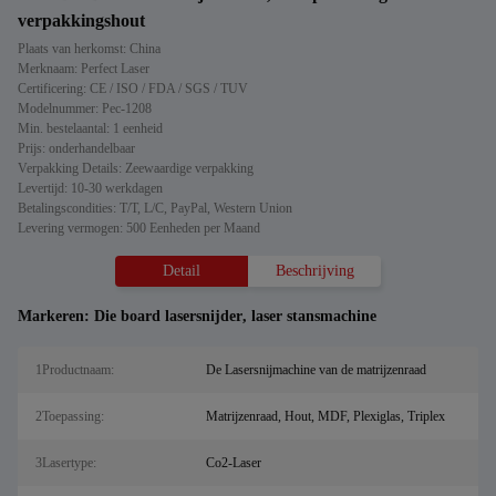
verpakkingshout
Plaats van herkomst: China
Merknaam: Perfect Laser
Certificering: CE / ISO / FDA / SGS / TUV
Modelnummer: Pec-1208
Min. bestelaantal: 1 eenheid
Prijs: onderhandelbaar
Verpakking Details: Zeewaardige verpakking
Levertijd: 10-30 werkdagen
Betalingscondities: T/T, L/C, PayPal, Western Union
Levering vermogen: 500 Eenheden per Maand
Detail
Beschrijving
Markeren:
Die board lasersnijder
,
laser stansmachine
1Productnaam:
De Lasersnijmachine van de matrijzenraad
2Toepassing:
Matrijzenraad, Hout, MDF, Plexiglas, Triplex
3Lasertype:
Co2-Laser