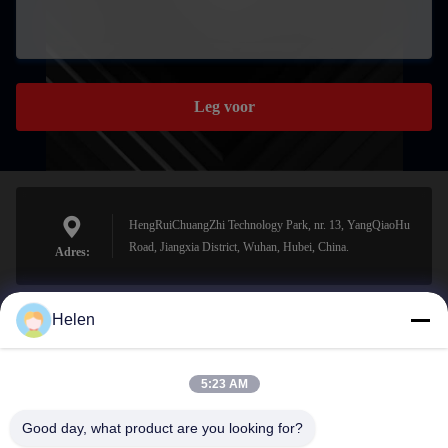
Leg voor
HengRuiChuangZhi Technology Park, nr. 13, YangQiaoHu
Road, Jiangxia District, Wuhan, Hubei, China.
Adres:
Helen
sales@perfectlaser.net
E-mail
5:23 AM
Good day, what product are you looking for?