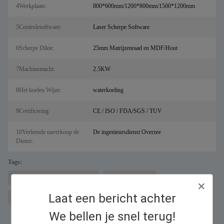
4Werkplaats:
800*600mm/1200*800mm/1500*1200mm
5Controlesoftware:
Laser Scherpe Software
6Scherpe Dikte:
25mm Matrijzenraad en MDF/Hout
7Machinemacht:
2.5KW
8Het koelen Wijze:
waterkoeling
9Certificering:
CE / ISO / FDA/SGS / TUV
10Verleende naverkoop de
De ingenieursdienst Overzee
Dienst:
Tags:
lasermetalen snijmachine voor sal
Fiber lasersnijder
Laat een bericht achter
Die board lasersnijder
We bellen je snel terug!