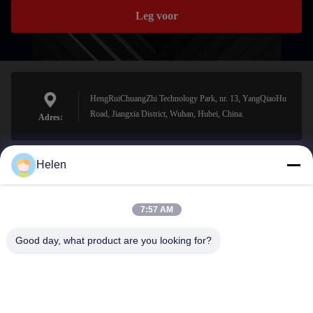
Leg voor
HengRuiChuangZhi Technology Park, nr. 13, YangQiaoHu
Road, Jiangxia District, Wuhan, Hubei, China.
Adres:
Helen
sales@perfectlaser.net
E-mail
7:57 AM
Good day, what product are you looking for?
0086-27-8679-1986
Telefoon