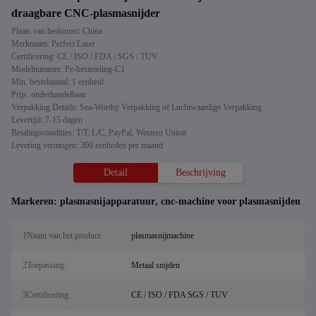
draagbare CNC-plasmasnijder
Plaats van herkomst: China
Merknaam: Perfect Laser
Certificering: CE / ISO / FDA / SGS / TUV
Modelnummer: Pe-besnoeiing-C1
Min. bestelaantal: 1 eenheid
Prijs: onderhandelbaar
Verpakking Details: Sea-Worthy Verpakking of Luchtwaardige Verpakking
Levertijd: 7-15 dagen
Betalingscondities: T/T, L/C, PayPal, Western Union
Levering vermogen: 300 eenheden per maand
Detail
Beschrijving
Markeren:
plasmasnijapparatuur
,
cnc-machine voor plasmasnijden
1Naam van het product:
plasmasnijmachine
2Toepassing:
Metaal snijden
3Certificering:
CE / ISO / FDA SGS / TUV