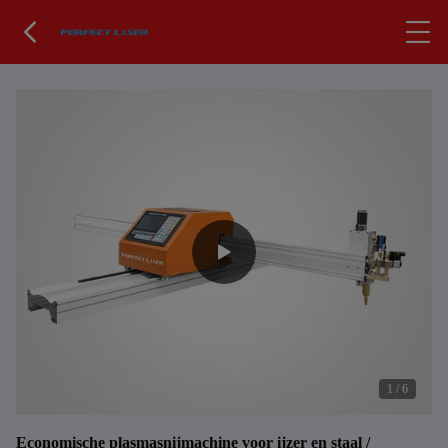
1
/
6
Economische plasmasnijmachine voor ijzer en staal /