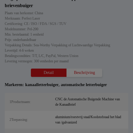
brievenbuiger
Plaats van herkomst: China
Merknaam: Perfect Laser
Certificering: CE / ISO / FDA / SGS / TUV
Modelnummer: Pel-200
Min. bestelaantal: 1 eenheid
Prijs: onderhandelbaar
Verpakking Details: Sea-Worthy Verpakking of Luchtwaardige Verpakking
Levertijd: 4-6 weken
Betalingscondities: T/T, L/C, PayPal, Western Union
Levering vermogen: 300 eenheden per maand
Detail
Beschrijving
Markeren:
kanaalletterbuiger
,
automatische letterbuiger
CNC de Automatische Buigende Machine van
1Productnaam:
de Kanaalbrief
aluminium/roestvrij staal/Koolstofstaal het blad
2Toepassing:
van /galvanized