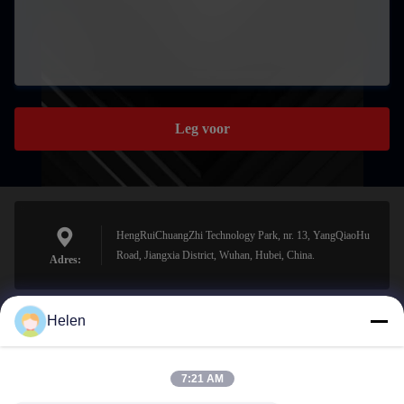
Leg voor
HengRuiChuangZhi Technology Park, nr. 13, YangQiaoHu
Road, Jiangxia District, Wuhan, Hubei, China.
Adres:
Helen
sales@perfectlaser.net
E-mail
7:21 AM