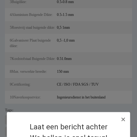
3Buigdikte:
0.5-0.8 mm
4Aluminium Buigende Dikte:
0.5-1.5 mm
5Roestvrij staal buigende dikte:
0,5 1mm
6Galvaniseer Plaat buigende
0,5 -1,0 mm
dikte:
7Koolstofstaal Buigende Dikte:
0.51.0mm
8Max. verwerkte breedte:
150 mm
9Certificering:
CE / ISO / FDA SGS / TUV
10Naverkoopservice:
Ingenieursdienst in het buitenland
Tags:
lasermetalen snijmachine voor sal
Fiber lasersnijder
Laat een bericht achter
kanaalletterbuiger