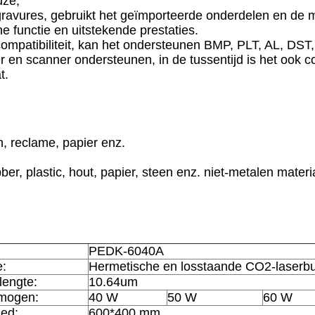
uze;
gravures, gebruikt het geïmporteerde onderdelen en de
he functie en uitstekende prestaties.
 compatibiliteit, kan het ondersteunen BMP, PLT, AL, DST
r en scanner ondersteunen, in de tussentijd is het ook c
t.
, reclame, papier enz.
ubber, plastic, hout, papier, steen enz. niet-metalen materi
PEDK-6040A
e:
Hermetische en losstaande CO2-laserbu
lengte:
10.64um
mogen:
40 W
50 W
60 W
ed:
600*400 mm