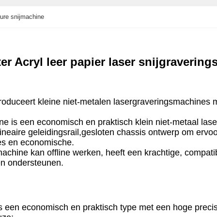
vure snijmachine
ter Acryl leer papier laser snijgraveri
duceert kleine niet-metalen lasergraveringsmachines m
e is een economisch en praktisch klein niet-metaal las
ineaire geleidingsrail,gesloten chassis ontwerp om ervo
ties en economische.
machine kan offline werken, heeft een krachtige, compat
n ondersteunen.
en economisch en praktisch type met een hoge precisie