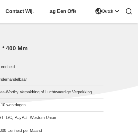

Contact Wij.
Vraag Een Offerte
Dutch
0 * 400 Mm
 eenheid
nderhandelbaar
ea-Worthy Verpakking of Luchtwaardige Verpakking
-10 werkdagen
/T, L/C, PayPal, Western Union
000 Eenheid per Maand