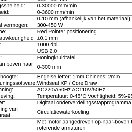
gssnelheid:
0-30000 mm/min
heid:
0-3600 mm/min
0-10 mm (afhankelijk van het materiaal)
l vermogen:
300-450 W
pe:
Red Pointer positionering
nauwkeurigheid
±0,1 mm
:
1000 dpi
USB 2.0
:
Honingkruidtafel
an boven naar
0-300 mm
thoogte:
Engelse letter: 1mm Chinees: 2mm
uningssoftware:
Windseal XP / CorelDraw
ning:
AC220V/50Hz AC110V/50Hz
eving:
Temperatuur: 0-45°C Vochtigheid: 5%-
er:
Digitaal onderverdelingsstapprogramma
ling van
Circulatiewaterkoeling
araat
Met motor aangedreven op-naar-boven t
roterende armaturen