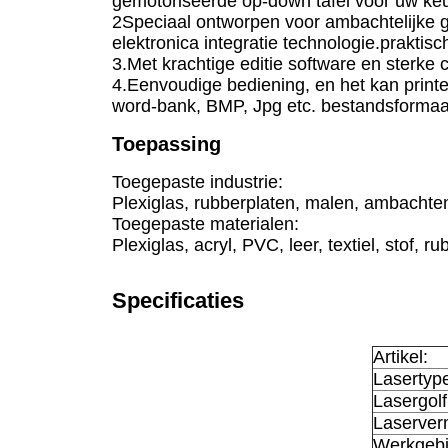
gemotoriseerde op-down tafel voor uw ke
2Speciaal ontworpen voor ambachtelijke 
elektronica integratie technologie.praktisc
3.Met krachtige editie software en sterke
4.Eenvoudige bediening, en het kan printe
word-bank, BMP, Jpg etc. bestandsformaa
Toepassing
Toegepaste industrie:
Plexiglas, rubberplaten, malen, ambachten
Toegepaste materialen:
Plexiglas, acryl, PVC, leer, textiel, stof, r
Specificaties
Artikel:
Lasertyp
Lasergolf
Laserver
Werkgebi