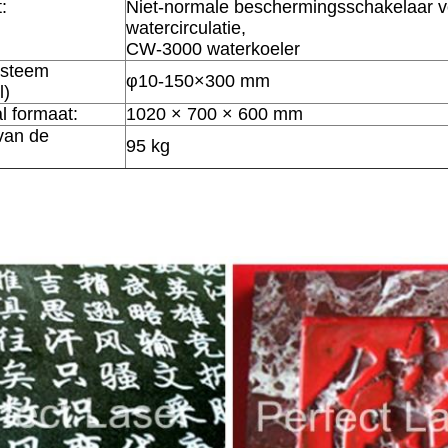
:
Niet-normale beschermingsschakelaar v
watercirculatie,
CW-3000 waterkoeler
ysteem
φ10-150×300 mm
l)
l formaat:
1020 × 700 × 600 mm
van de
95 kg