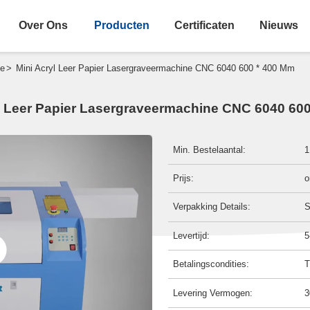
Over Ons
Producten
Certificaten
Nieuws
>
ne
Mini Acryl Leer Papier Lasergraveermachine CNC 6040 600 * 400 Mm
l Leer Papier Lasergraveermachine CNC 6040 60
Min. Bestelaantal:
1
Prijs:
o
Verpakking Details:
S
Levertijd:
5
Betalingscondities:
T
Levering Vermogen:
3