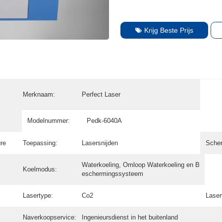
Krijg Beste Prijs
Merknaam:
Perfect Laser
Modelnummer:
Pedk-6040A
re
Toepassing:
Lasersnijden
Scher
Waterkoeling, Omloop Waterkoeling en B
Koelmodus:
eschermingssysteem
Lasertype:
Co2
Lase
Naverkoopservice:
Ingenieursdienst in het buitenland