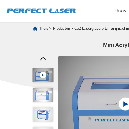
Thuis
>
>
Thuis
Producten
Co2-Lasergravure En Snijmachi
Mini Acry