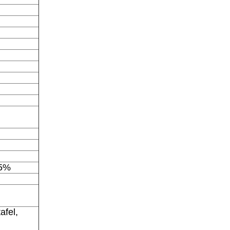
95%
afel,