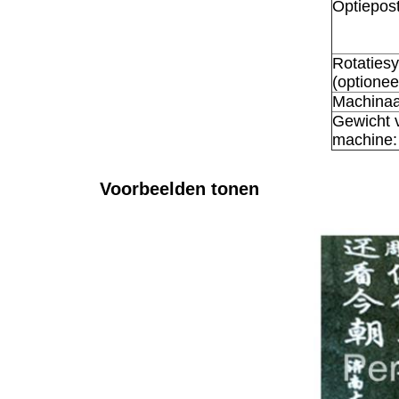
Optiepost
Rotaties
(optionee
Machinaa
Gewicht 
machine:
Voorbeelden tonen