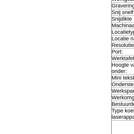
Graverin
Snij snel
Snijdikte
Machinaa
Locatiety
Locatie 
Resolutie
Port:
Werktafel
Hoogte v
onder:
Mini teks
Onderste
Werkspan
Werkomg
Bestuurd
Type koe
laserapp