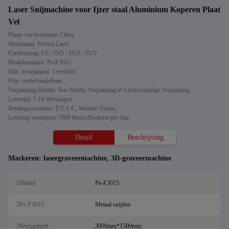
Laser Snijmachine voor Ijzer staal Aluminium Koperen Plaat
Vel
Plaats van herkomst: China
Merknaam: Perfect Laser
Certificering: CE / ISO / SGS / TUV
Modelnummer: Pe-F3015
Min. bestelaantal: 1 eenheid
Prijs: onderhandelbaar
Verpakking Details: Sea-Worthy Verpakking of Luchtwaardige Verpakking
Levertijd: 7-10 Werkdagen
Betalingscondities: T/T, L/C, Western Union,
Levering vermogen: 7000 Reeks/Reeksen per Jaar
Detail
Beschrijving
Markeren:
lasergraveermachine
,
3D-graveermachine
1Model:
Pe-F3015
2Pe-F3015:
Metaal snijden
3Werkgebied:
3000mm*1500mm