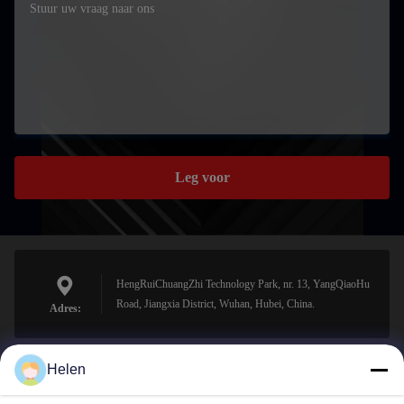
Leg voor
HengRuiChuangZhi Technology Park, nr. 13, YangQiaoHu
Road, Jiangxia District, Wuhan, Hubei, China.
Adres:
Helen
sales@perfectlaser.net