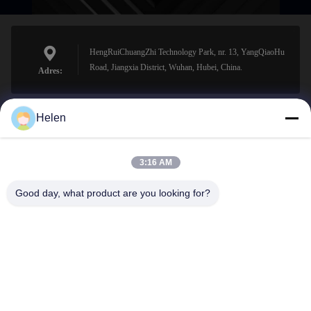
HengRuiChuangZhi Technology Park, nr. 13, YangQiaoHu
Road, Jiangxia District, Wuhan, Hubei, China.
Adres:
Helen
sales@perfectlaser.net
E-mail
3:16 AM
Good day, what product are you looking for?
0086-27-8679-1986
Telefoon