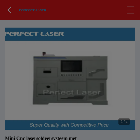
1
/
2
Mini Cnc lasersoldeersysteem met