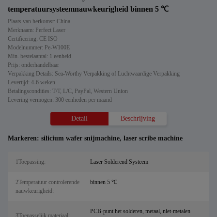
temperatuursysteemnauwkeurigheid binnen 5 ℃
Plaats van herkomst: China
Merknaam: Perfect Laser
Certificering: CE ISO
Modelnummer: Pe-W100E
Min. bestelaantal: 1 eenheid
Prijs: onderhandelbaar
Verpakking Details: Sea-Worthy Verpakking of Luchtwaardige Verpakking
Levertijd: 4-6 weken
Betalingscondities: T/T, L/C, PayPal, Western Union
Levering vermogen: 300 eenheden per maand
Detail
Beschrijving
Markeren:
silicium wafer snijmachine
,
laser scribe machine
1Toepassing:
Laser Solderend Systeem
2Temperatuur controlerende
binnen 5 ℃
nauwkeurigheid:
PCB-punt het solderen, metaal, niet-metalen
3Toepasselijk materiaal: