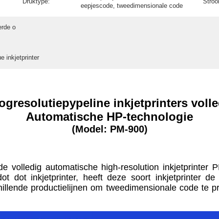
Druktype:
Stroo
eepjescode, tweedimensionale code
erde o
e inkjetprinter
gresolutiepypeline inkjetprinters voll
Automatische HP-technologie
(Model: PM-900)
de volledig automatische high-resolution inkjetprinter
n dot dot inkjetprinter, heeft deze soort inkjetprinte
ende productielijnen om tweedimensionale code te printe