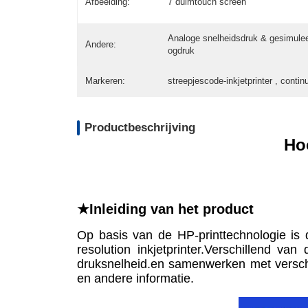
Afbeelding:
7 duimtouch screen
Analoge snelheidsdruk & gesimule
Andere:
ogdruk
Markeren:
streepjescode-inkjetprinter , continu
Productbeschrijving
Hoo
★Inleiding van het product
Op basis van de HP-printtechnologie is 
resolution inkjetprinter.Verschillend va
druksnelheid.en samenwerken met verschill
en andere informatie.