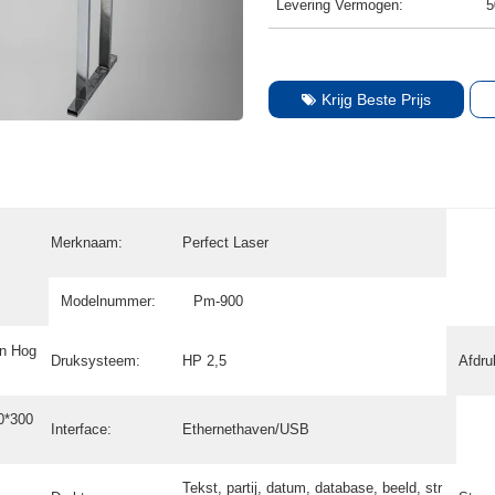
Levering Vermogen:
5
Krijg Beste Prijs
Merknaam:
Perfect Laser
Modelnummer:
Pm-900
an Hog
Druksysteem:
HP 2,5
Afdru
0*300
Interface:
Ethernethaven/USB
Tekst, partij, datum, database, beeld, str