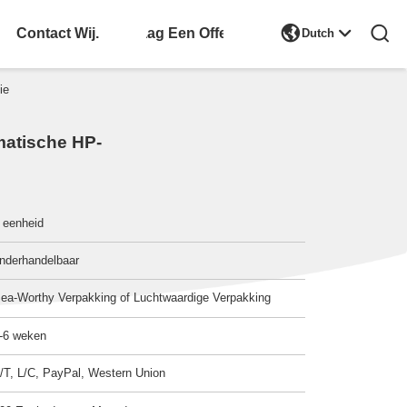

Contact Wij.
Vraag Een Offerte
Dutch
ie
omatische HP-
 eenheid
nderhandelbaar
ea-Worthy Verpakking of Luchtwaardige Verpakking
-6 weken
/T, L/C, PayPal, Western Union