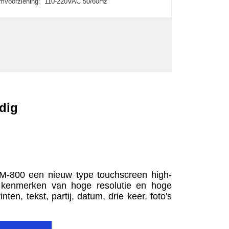
mvoorziening:
110-220VAC 50/60Hz
edig
 PM-800 een nieuw type touchscreen high-
r de kenmerken van hoge resolutie en hoge
n, tekst, partij, datum, drie keer, foto's