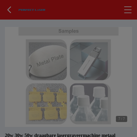
7
/
7
20w 30w 50w draagbare lasergraveermachine metaal