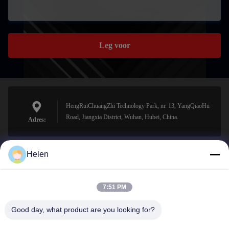
Leg voor
HengRuiChuangZhi Technology Park, nr. 13, YangQiaoHu
Road, Jiangxia District, Wuhan, Hubei, China.
Adres:
Helen
sales@perfectlaser.net
E-mail
7:51 PM
Good day, what product are you looking for?
0086-27-8679-1986