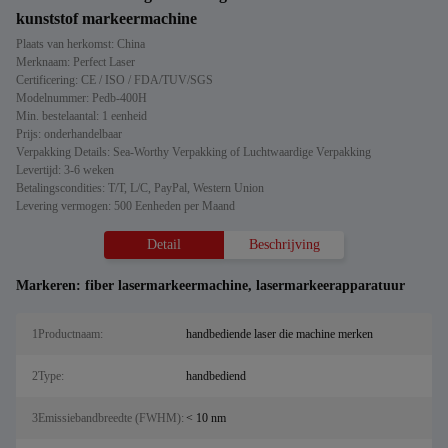
kunststof markeermachine
Plaats van herkomst: China
Merknaam: Perfect Laser
Certificering: CE / ISO / FDA/TUV/SGS
Modelnummer: Pedb-400H
Min. bestelaantal: 1 eenheid
Prijs: onderhandelbaar
Verpakking Details: Sea-Worthy Verpakking of Luchtwaardige Verpakking
Levertijd: 3-6 weken
Betalingscondities: T/T, L/C, PayPal, Western Union
Levering vermogen: 500 Eenheden per Maand
Detail
Beschrijving
Markeren:
fiber lasermarkeermachine
,
lasermarkeerapparatuur
1Productnaam:
handbediende laser die machine merken
2Type:
handbediend
3Emissiebandbreedte (FWHM):
< 10 nm