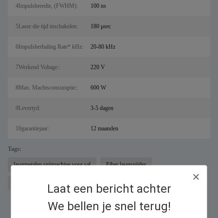
4Impulsbreedte, (FWHM):
100 ns
5Laser die tijd inschakelen:
180 μsec
6Impulsherhaling Rate* kHz:
20-80 kHz
7Werkend Voltage::
220 V
8Max. Machtsconsumptie::
600 W
9Levertyd:
3-5 dagen
10garantiejaar:
12 maanden
Tags:
lasermetalen snijmachine voor sal
Fiber lasersnijder
fiber lasermarkeermachine
Laat een bericht achter
We bellen je snel terug!